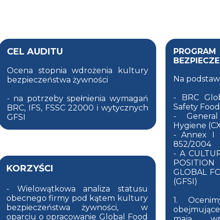
CEL AUDITU
PROGRAM
BEZPIECZ
Ocena stopnia wdrożenia kultury
Na podstaw
bezpieczeństwa żywności
- BRC Glo
- na potrzeby spełnienia wymagań
Safety Food 
BRC, IFS, FSSC 22000 i wytycznych
- General
GFSI
Hygiene (CX
- Annex I 
852/2004
- A CULTU
POSITIO
KORZYŚCI
GLOBAL FO
(GFSI)
- Wielowątkowa analiza statusu
obecnego firmy pod kątem kultury
1. Ocenim
bezpieczeństwa żywności, w
obejmujące
oparciu o opracowanie Global Food
mają w