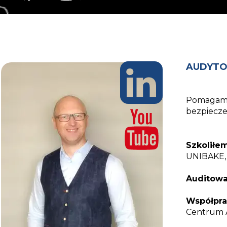
AUDYTO
Pomagam
bezpiecze
Szkolił
UNIBAKE
Auditowa
Współpr
Centrum A