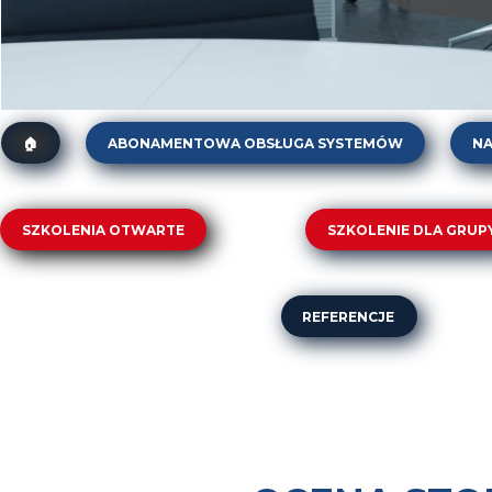
ABONAMENTOWA OBSŁUGA SYSTEMÓW
N
🏠
Abonament dla firm spożywczych (BRC, IFS, FSSC/IS
„AUDIT WATCH”. Stały monitoring aktualności wym
Pr
SZKOLENIA OTWARTE
SZKOLENIE DLA GRUP
Abonament ISO 9001
Qu
DT-01. Zarządzanie zmianą w praktyce – podejście Berkeley Uni
ZJ-02. Inspektor Kontr
Au
DT-02. Service Design Thinking (SDT). Jak projektować usługi, k
ZJ-03. Inżynier Kontro
REFERENCJE
Pr
DT-04. Human-Centered Six Sigma z Design Thinking Innowac
ZJ-04. Rozwiązywanie
DT-05. Lean Office w praktyce. Szczupłe zarządzanie w biurze 
ZJ-05. Auditor Wewnęt
ZJ-01. Pełnomocnik i Auditor Wewnętrzny ISO 9001:2015-10
ZJ-06. Effective Prob
ZJ-02. Inspektor Kontroli Jakości (Kontroler Jakości)
ZJ-07. 8D - Problem S