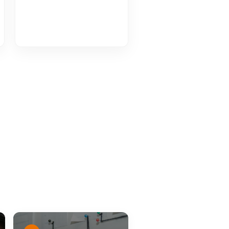
 korelacji & współczynnik Pearson'a VOD
Histogram VOD
u pracy
Karty kontrolne x śr.-R VOD
półczynniki zdolności procesu VOD
ox: Narzędzia Analizy danych dla Inżyniera Jakości
 w czasie. Efektywna organizacja czasu pracy VOD
i wg Metody TWI