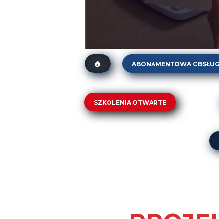
ABONAMENTOWA OBSŁUG
🏠
Abonament dla firm spożyw
„AUDIT WATCH”. Stały mo
SZKOLENIA OTWARTE
Abonament ISO 9001
DT-01. Zarządzanie zmianą w praktyce
DT-02. Service Design Thinking (SDT).
DT-04. Human-Centered Six Sigma z 
DT-05. Lean Office w praktyce. Szczu
ZJ-01. Pełnomocnik i Auditor Wewnętr
ZJ-02. Inspektor Kontroli Jakości (Kon