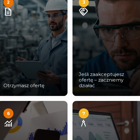
2
3
description
handshake
Jeśli zaakceptujesz
ofertę – zaczniemy
Otrzymasz ofertę
działać
6
7
monitoring
architecture