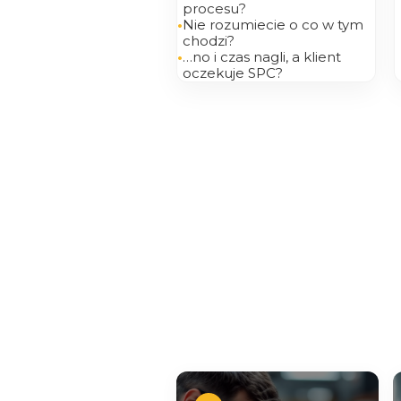
procesu?
•
Nie rozumiecie o co w tym
BŻ-01. Pełnomocnik i Auditor Wewnęt
chodzi?
•
…no i czas nagli, a klient
BŻ-02. Wymagania HACCP wg Codex A
oczekuje SPC?
BŻ-03. Auditor Wewnętrzny BRC FOOD
BŻ-05. Kultura bezpieczeństwa żywno
ZZ-01. Zarządzanie zespołem dla Lide
ZZ-02. Zarządzanie zespołem dla Ma
ZZ-03. Train the Trainer. Trener Wew
ZZ-04. Zarządzanie sobą w czasie. Ef
ZZ-05. Projektowanie i prowadzenie