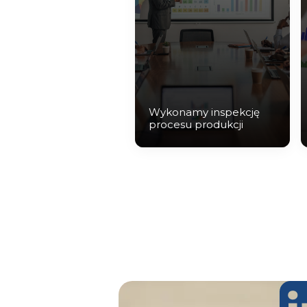
Wykonamy inspekcję
procesu produkcji