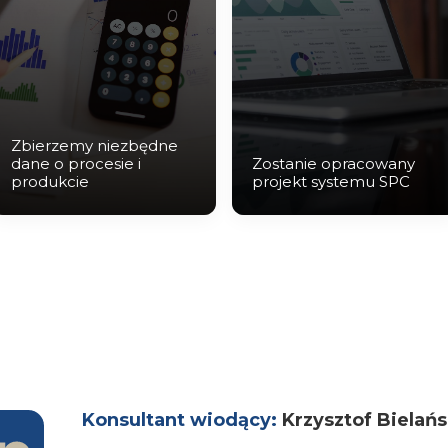
Zbierzemy niezbędne
dane o procesie i
Zostanie opracowany
produkcie
projekt systemu SPC
Konsultant wiodący:
Krzysztof Bielań