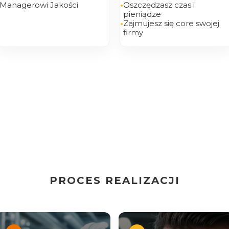
Managerowi Jakości
•
Oszczędzasz czas i
pieniądze
rzny FSSC 22000 v7 (ISO 22000:2018)
ZZ-02. Zarządzanie zespołem dla Managera
Diagram
•
Zajmujesz się core swojej
firmy
limentarius
ZZ-03. Train the Trainers
 v9 & IFS FOOD v8
ZZ-04. Zarządzanie sobą w czasie. Efektywna organizacja czas
ści
Ws
ra/ Mistrza/ Brygadzisty
6️⃣Quality Toolb
nagera
Zarządzanie sobą
nętrzny Organizacji
Instruktor Produkcj
ektywna organizacja czasu pracy
 szkoleń wewnętrznych wg Metodyki ADDIE
PROCES REALIZACJI