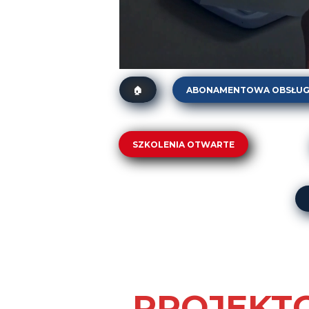
ABONAMENTOWA OBSŁUG
🏠
Abonament dla firm spożyw
„AUDIT WATCH”. Stały mo
SZKOLENIA OTWARTE
Abonament ISO 9001
DT-01. Zarządzanie zmianą w praktyce
DT-02. Service Design Thinking (SDT).
DT-04. Human-Centered Six Sigma z 
DT-05. Lean Office w praktyce. Szczu
ZJ-01. Pełnomocnik i Auditor Wewnętr
PROJEKTO
ZJ-02. Inspektor Kontroli Jakości (Kon