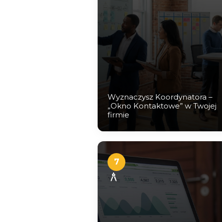
Wyznaczysz Koordynatora –
„Okno Kontaktowe” w Twojej
firmie
7
architecture