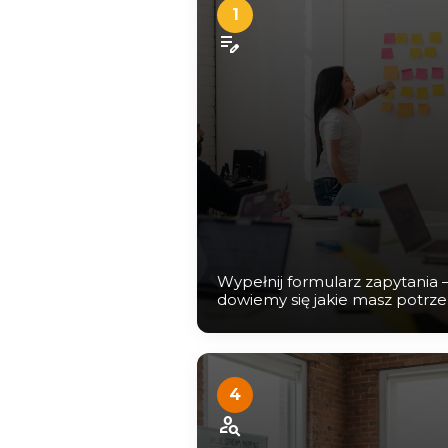
1
edit_note
Wypełnij formularz zapytania 
dowiemy się jakie masz potrz
4
person_search