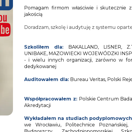
Pomagam firmom właściwie i skutecznie z
jakością
Doradzam, szkolę i audytuję z systemu opar
Szkoliłem dla:
BAKALLAND, LISNER, Z
UNIBAKE, MAZOWIECKI WOJEWÓDZKI INS
- i wielu innych organizacji, zarówno w fo
dedykowanej
Auditowałem dla:
Bureau Veritas, Polski Rej
Współpracowałem z:
Polskie Centrum Badani
Akredytacji
Wykładałem na studiach podyplomowych
we Wrocławiu, Politechnice Poznańskiej
Bydgoszczy, Zachodniopomorskiej Sz