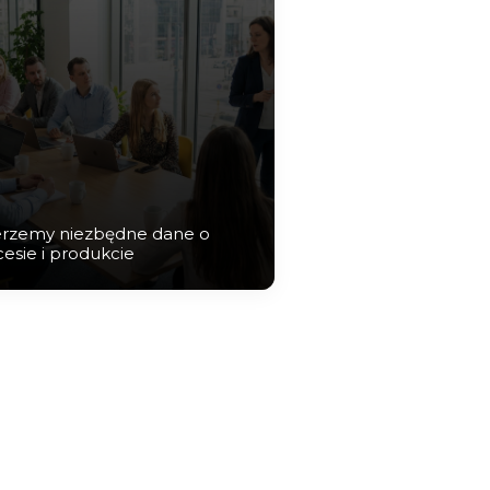
erzemy niezbędne dane o
esie i produkcie