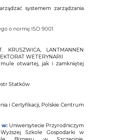
arządzać systemem zarządzania
tego o normę ISO 9001
.T. KRUSZWICA, LANTMANNEN
PEKTORAT WETERYNARII
rmule otwartej, jak i zamkniętej
estr Statków
a i Certyfikacji, Polskie Centrum
 w:
Uniwersytecie Przyrodniczym
, Wyższej Szkole Gospodarki w
kole Biznesu w Szczecinie,