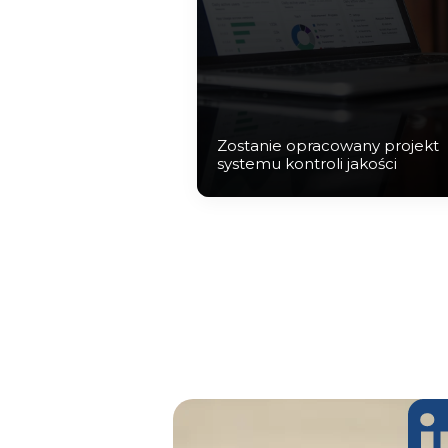
Zostanie opracowany projekt
systemu kontroli jakości