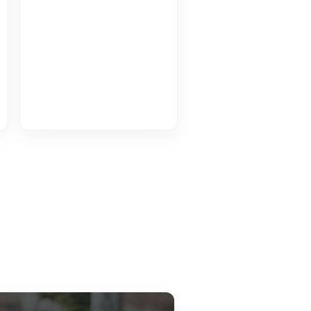
 korelacji & współczynnik Pearson'a VOD
Histogram VOD
u pracy
Karty kontrolne x śr.-R VOD
półczynniki zdolności procesu VOD
ox: Narzędzia Analizy danych dla Inżyniera Jakości
 w czasie. Efektywna organizacja czasu pracy VOD
i wg Metody TWI