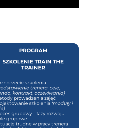
PROGRAM
SZKOLENIE TRAIN THE
TRAINER
ozpoczęcie szkolenia
zedstawienie trenera, cele,
nda, kontrakt, oczekiwania)
etody prowadzenia zajęć
rojektowanie szkolenia
(moduły i
je)
roces grupowy – fazy rozwoju
ole grupowe
ytuacje trudne w pracy trenera