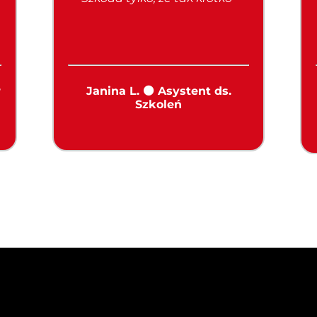
r
Janina L. ⚫ Asystent ds.
Szkoleń