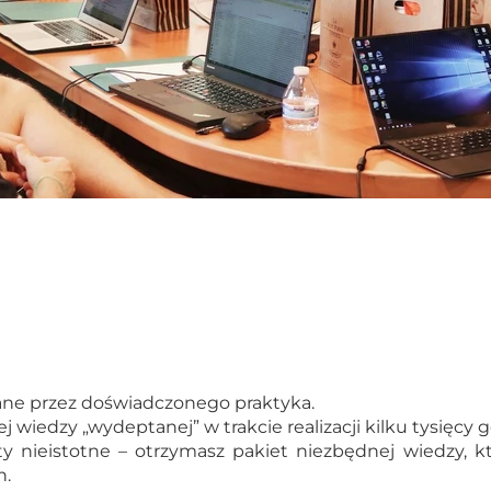
ny FSSC 22000 v7 (ISO 22000:2018)
ZZ-02. Zarządzanie zespołem dla Managera
Diagram k
imentarius
ZZ-03. Train the Trainers
v9 & IFS FOOD v8
ZZ-04. Zarządzanie sobą w czasie. Efektywna organizacja czasu prac
ci
Wspó
 Mistrza/ Brygadzisty
6️⃣Quality Toolbox
gera
Zarządzanie sobą w
rzny Organizacji
Instruktor Produkcji w
tywna organizacja czasu pracy
szkoleń wewnętrznych wg Metodyki ADDIE
wane przez doświadczonego praktyka.
ej wiedzy „wydeptanej” w trakcie realizacji kilku tysięcy 
 nieistotne – otrzymasz pakiet niezbędnej wiedzy, k
h.