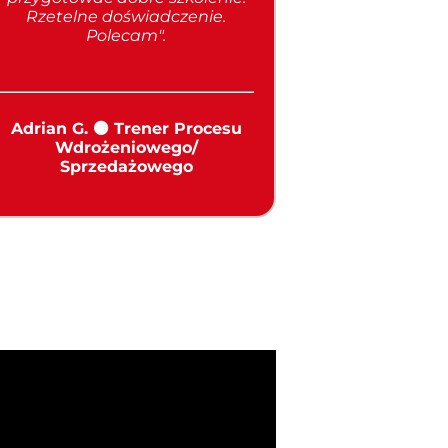
Rzetelne doświadczenie.
Polecam
".
Adrian G. ⚫ Trener Procesu
Wdrożeniowego/
Sprzedażowego