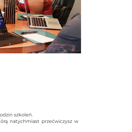
orelacji & współczynnik Pearson'a VOD
Histogram VOD
y
Karty kontrolne x śr.-R VOD
łczynniki zdolności procesu VOD
: Narzędzia Analizy danych dla Inżyniera Jakości
 czasie. Efektywna organizacja czasu pracy VOD
g Metody TWI
godzin szkoleń.
tórą natychmiast przećwiczysz w