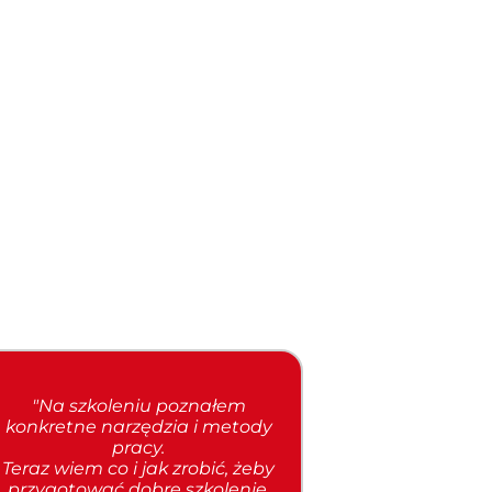
"Na szkoleniu poznałem
konkretne narzędzia i metody
pracy.
Teraz wiem co i jak zrobić, żeby
przygotować dobre szkolenie.