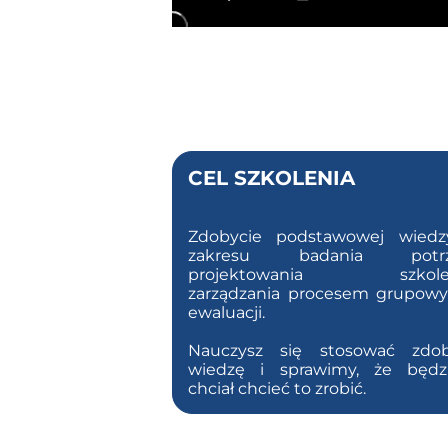
CEL SZKOLENIA
Zdobycie podstawowej wiedz
zakresu badania potrz
projektowania szkolen
zarządzania procesem grupow
ewaluacji.
Nauczysz się stosować zdob
wiedzę i sprawimy, że będz
chciał chcieć to zrobić.