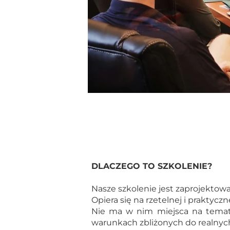
BŻ-01. Pełnomocnik i Auditor Wewnętrz
BŻ-02. Wymagania HACCP wg Codex Al
BŻ-03. Auditor Wewnętrzny BRC FOOD 
BŻ-05. Kultura bezpieczeństwa żywnoś
ZZ-01. Zarządzanie zespołem dla Lidera/
ZZ-02. Zarządzanie zespołem dla Mana
ZZ-03. Train the Trainer. Trener Wewnęt
ZZ-04. Zarządzanie sobą w czasie. Efek
DLACZEGO TO SZKOLENIE?
ZZ-05. Projektowanie i prowadzenie 
Nasze szkolenie jest zaprojekto
Opiera się na rzetelnej i praktyczn
Nie ma w nim miejsca na tematy
warunkach zbliżonych do realnyc