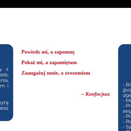
Powiedz mi, a zapomnę
Pokaż mi, a zapamiętam
y z
Zaangażuj mnie, a zrozumiem
eb,
ia,
- R
ym i
(pr
– Konfucjusz
age
- M
ytą
- P
iesz
ses
- P
- R
- S