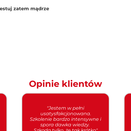
westuj zatem mądrze
Opinie klientów
"Jestem w pełni
usatysfakcjonowana.
Szkolenie bardzo intensywne i
spora dawka wiedzy.
Szkoda tylko, że tak krótko"