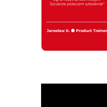
Szczerze polecam szkolenie
"
Jarosław K. ⚫ Product Traine