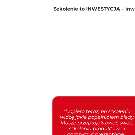
Szkolenie to INWESTYCJA – in
"Dopiero teraz, po szkoleniu
widzę jakie popełniałem błędy.
Muszę przeprojektować swoje
szkolenia produktowe i
ograniczyć prezentacje...