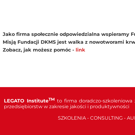
Jako firma społecznie odpowiedzialna wspieramy 
Misją Fundacji DKMS jest walka z nowotworami krw
Zobacz, jak możesz pomóc -
link
TM
LEGATO Institute
to firma doradczo-szkoleniowa
przedsiębiorstw w zakresie jakości i produktywności
SZKOLENIA - CONSULTING - AU