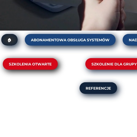
ABONAMENTOWA OBSŁUGA SYSTEMÓW
NAD
🏠
Abonament dla firm spożywczych (BRC, IFS, FSSC/ISO 
Z
„AUDIT WATCH”. Stały monitoring aktualności wymaga
Pro
SZKOLENIA OTWARTE
SZKOLENIE DLA GRUPY
Abonament ISO 9001
Qual
DT-01. Zarządzanie zmianą w praktyce – podejście Berkeley Univers
ZJ-02. Inspektor Kontrol
Aud
DT-02. Service Design Thinking (SDT). Jak projektować usługi, które
ZJ-03. Inżynier Kontroli
REFERENCJE
Prze
DT-04. Human-Centered Six Sigma z Design Thinking Innowacyjne
ZJ-04. Rozwiązywanie 
DT-05. Lean Office w praktyce. Szczupłe zarządzanie w biurze i usł
ZJ-05. Auditor Wewnętr
ZJ-01. Pełnomocnik i Auditor Wewnętrzny ISO 9001:2015-10
ZJ-06. Effective Proble
ZJ-02. Inspektor Kontroli Jakości (Kontroler Jakości)
ZJ-07. 8D - Problem Sol