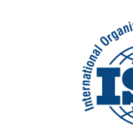
ZJ-03. Inżynier Kontroli Jakości
ZJ-08. Metoda QRQC. Qu
ZJ-04. Rozwiązywanie problemów z wykorzystaniem Raportu A3 T
ZP-03. SPC i MSA. Stat
ZJ-06. Efektywne rozwiązywanie problemów. Metodyka Problem S
ZP-05. Design of Expe
ZJ-07. 8D - Problem Solving in 8 Disciplines wg podręcznika VDA
ZP-07. Lean Six Sigma Y
ZJ-08. Metoda QRQC. Quick Response Quality Control
ZP-08. Lean Six Sigma 
ZJ-10. Projektowanie architektury jakości FMEA, Control Plan i A
ZP-10. Instruktor Prod
ZP-01. Inżynier Procesu
BŻ-01. Auditor Wewnętr
ZP-02. FMEA. Analiza przyczyn i skutków potencjalnych wad
BŻ-03. Auditor Wewnęt
ZP-03. SPC i MSA. Statystyczne sterowanie procesami & Analiza 
BŻ-04. Auditor Wewnę
ZP-05. Design of Experiment (DoE). Metodyka projektowania eks
BŻ-05. Kultura bezpiec
ZP-08. Lean Six Sigma Green Belt. KURS
BŻ-06. Food defence
ZP-10. Instruktor Produkcji wg metody TWI
ZZ-01. Zarządzanie zesp