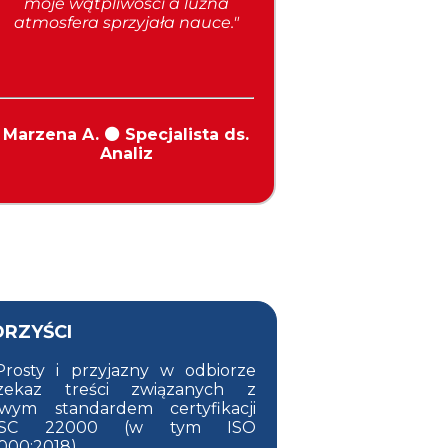
moje wątpliwości a luźna
atmosfera sprzyjała nauce."
Marzena A. ⚫ Specjalista ds.
Analiz
ORZYŚCI
Prosty i przyjazny w odbiorze
zekaz treści związanych z
wym standardem certyfikacji
SSC 22000 (w tym ISO
000:2018)