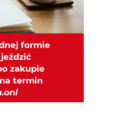
dnej formie
 jeździć
po zakupie
 na termin
.onl