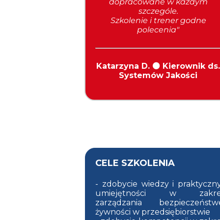
dopracowane w każdym
szczególe.
Szkolenie i trener godne
polecenia
"
Katarzyna D. ⚫ Kierownik ds.
Systemów Jakości
CELE SZKOLENIA
- zdobycie wiedzy i praktyczn
umiejętności w zakres
zarządzania bezpieczeńst
żywności w przedsiębiorstwie