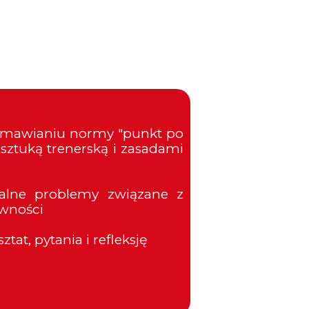
a omawianiu normy "punkt po
 sztuką trenerską i zasadami
alne problemy związane z
wności
at, pytania i refleksję