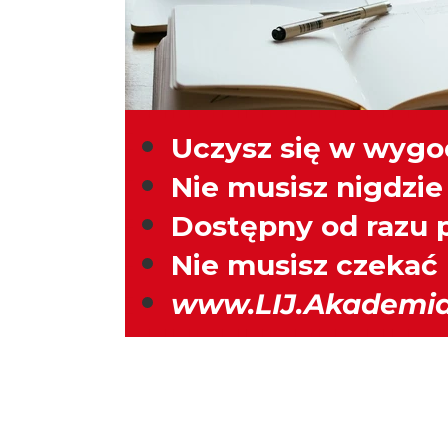
Uczysz się w wygo
Nie musisz nigdzie
Dostępny od razu 
Nie musisz czekać
www.LIJ.Akademia