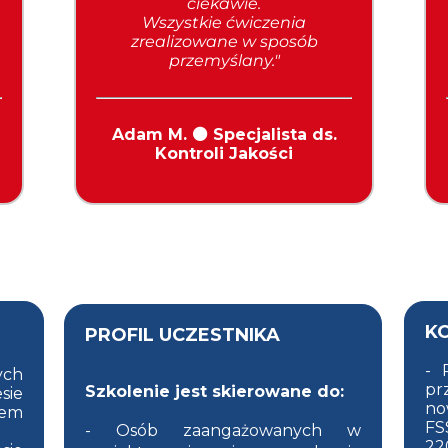
ciekawie.
Wszystkie ćwiczenia
zrealizowane w sposób
przemyślany.
"
Adam M. ⚫ Specjalista ds.
Kontroli Jakości
K
PROFIL UCZESTNIKA
- 
ych
pr
Szkolenie jest skierowane do:
ie
no
wem
F
- Osób zaangażowanych w
22