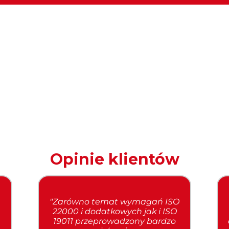
Opinie klientów
"Zarówno temat wymagań ISO
22000 i dodatkowych jak i ISO
19011 przeprowadzony bardzo