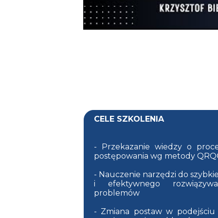
CELE SZKOLENIA
- Przekazanie wiedzy o proce
postępowania wg metody QRQ
- Nauczenie narzędzi do szybki
i efektywnego rozwiązywa
problemów
- Zmiana postaw w podejściu