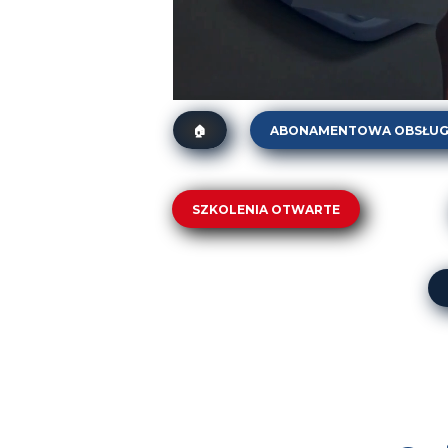
Szkolenie QRQC. Szkolenie Quick Resp
ABONAMENTOWA OBSŁUG
🏠
Abonament dla firm spożyw
„AUDIT WATCH”. Stały mo
SZKOLENIA OTWARTE
Abonament ISO 9001
DT-01. Zarządzanie zmianą w praktyce
DT-02. Service Design Thinking (SDT).
DT-04. Human-Centered Six Sigma z 
DT-05. Lean Office w praktyce. Szczu
ZJ-01. Pełnomocnik i Auditor Wewnętr
ZJ-02. Inspektor Kontroli Jakości (Kon