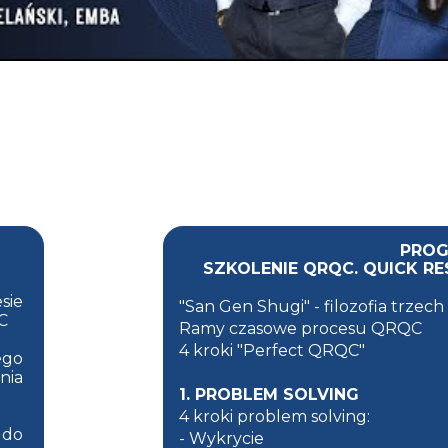
PRO
SZKOLENIE QRQC. QUICK R
sie
"San Gen Shugi" - filozofia trzech
C
Ramy czasowe procesu QRQC
4 kroki "Perfect QRQC"
ego
nia
1. PROBLEM SOLVING
4 kroki problem solving:
 do
- Wykrycie